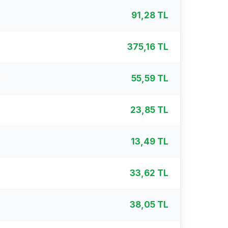
%
91,28 TL
%
375,16 TL
%
55,59 TL
%
23,85 TL
%
13,49 TL
%
33,62 TL
%
38,05 TL