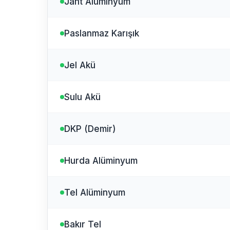
Jant Alüminyum
Paslanmaz Karışık
Jel Akü
Sulu Akü
DKP (Demir)
Hurda Alüminyum
Tel Alüminyum
Bakır Tel