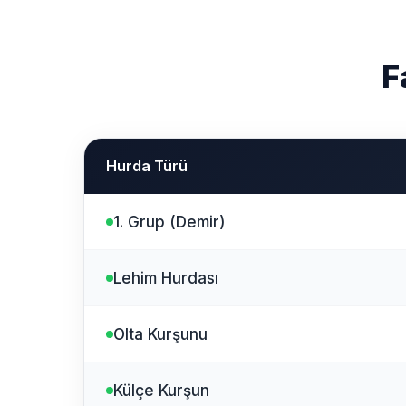
F
Hurda Türü
1. Grup (Demir)
Lehim Hurdası
Olta Kurşunu
Külçe Kurşun