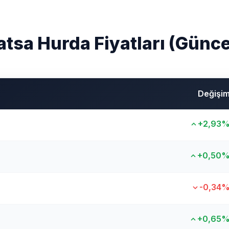
atsa Hurda Fiyatları (Günce
Değişi
+2,93
+0,50
-0,34
+0,65