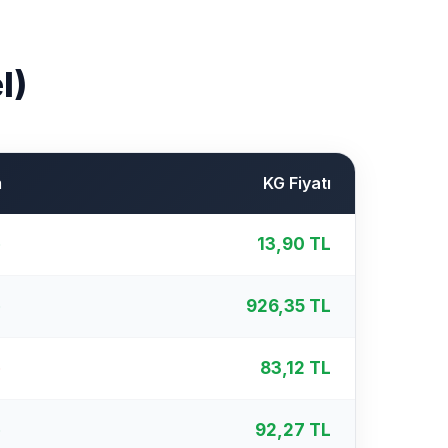
l)
m
KG Fiyatı
%
13,90 TL
%
926,35 TL
%
83,12 TL
%
92,27 TL