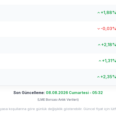
+1,88
-0,03
+2,18
+1,31
+2,35
Son Güncelleme:
08.08.2026 Cumartesi - 05:32
(LME Borsası Anlık Verileri)
iyasa koşullarına göre günlük değişiklik gösterebilir. Güncel fiyat için lüt