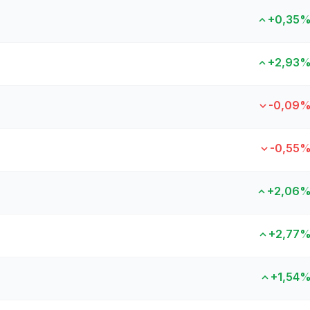
+0,35
+2,93
-0,09
-0,55
+2,06
+2,77
+1,54