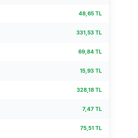
%
48,65 TL
%
331,53 TL
%
69,84 TL
%
15,93 TL
%
328,18 TL
%
7,47 TL
%
75,51 TL