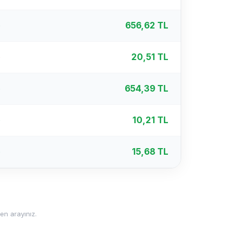
%
656,62 TL
%
20,51 TL
%
654,39 TL
%
10,21 TL
%
15,68 TL
fen arayınız.